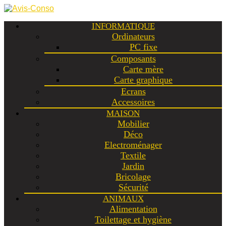
INFORMATIQUE
Ordinateurs
PC fixe
Composants
Carte mère
Carte graphique
Ecrans
Accessoires
MAISON
Mobilier
Déco
Electroménager
Textile
Jardin
Bricolage
Sécurité
ANIMAUX
Alimentation
Toilettage et hygiène