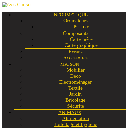
INFORMATIQUE
Ordinateurs
PC fixe
Composants
Carte mère
Carte graphique
Ecrans
Accessoires
MAISON
Mobilier
Déco
Electroménager
Textile
Jardin
Bricolage
Sécurité
ANIMAUX
Alimentation
Toilettage et hygiène