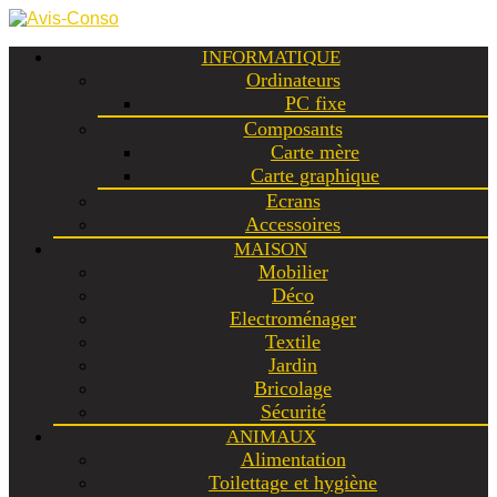
INFORMATIQUE
Ordinateurs
PC fixe
Composants
Carte mère
Carte graphique
Ecrans
Accessoires
MAISON
Mobilier
Déco
Electroménager
Textile
Jardin
Bricolage
Sécurité
ANIMAUX
Alimentation
Toilettage et hygiène