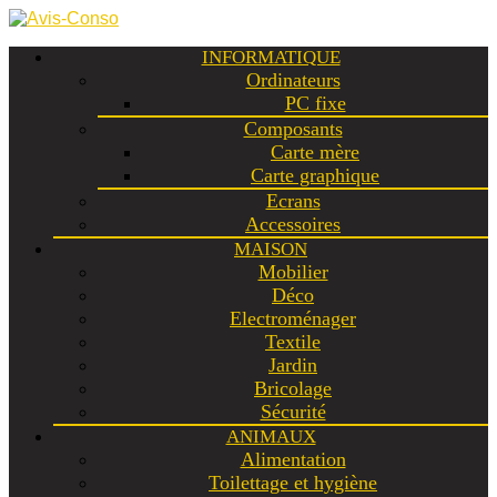
INFORMATIQUE
Ordinateurs
PC fixe
Composants
Carte mère
Carte graphique
Ecrans
Accessoires
MAISON
Mobilier
Déco
Electroménager
Textile
Jardin
Bricolage
Sécurité
ANIMAUX
Alimentation
Toilettage et hygiène