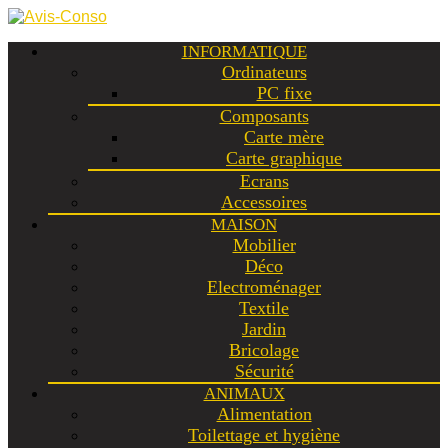
INFORMATIQUE
Ordinateurs
PC fixe
Composants
Carte mère
Carte graphique
Ecrans
Accessoires
MAISON
Mobilier
Déco
Electroménager
Textile
Jardin
Bricolage
Sécurité
ANIMAUX
Alimentation
Toilettage et hygiène