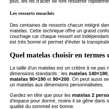
plus, les fils d’acier se font ressentir rapidem
Les ressorts ensachés
Des centaines de ressorts chacun intégré da
matelas. Cette technique offre un grand conf
couchage car chaque ressort est indépendant d
est très bonne et permet d’éviter la transpirati
Quel matelas choisir en termes 
La taille d’un matelas est un critère à ne pas n
dimensions standards : les
matelas 140×190
matelas 90×190
et
90×200
. On peut aussi se 
un matelas aux dimensions personnalisées.
Gardez en tête que pour les
matelas 2 pers
d’espace pour dormir, moins il se gêne dans 
qualité du sommeil est bonne.