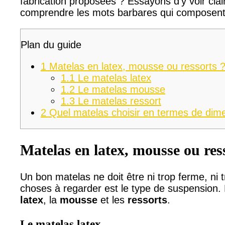
fabrication proposées ? Essayons d’y voir clai
comprendre les mots barbares qui composent 
Plan du guide
1
Matelas en latex, mousse ou ressorts 
1.1
Le matelas latex
1.2
Le matelas mousse
1.3
Le matelas ressort
2
Quel matelas choisir en termes de dim
Matelas en latex, mousse ou res
Un bon matelas ne doit être ni trop ferme, ni 
choses à regarder est le type de suspension. L
latex
, la
mousse
et les
ressorts
.
Le matelas latex