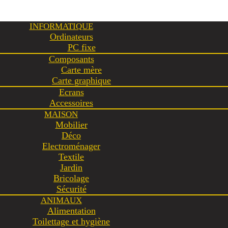
INFORMATIQUE
Ordinateurs
PC fixe
Composants
Carte mère
Carte graphique
Ecrans
Accessoires
MAISON
Mobilier
Déco
Electroménager
Textile
Jardin
Bricolage
Sécurité
ANIMAUX
Alimentation
Toilettage et hygiène