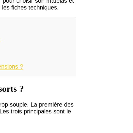
r pour choisir son matelas et
les fiches techniques.
?
ensions ?
sorts ?
trop souple. La première des
es trois principales sont le