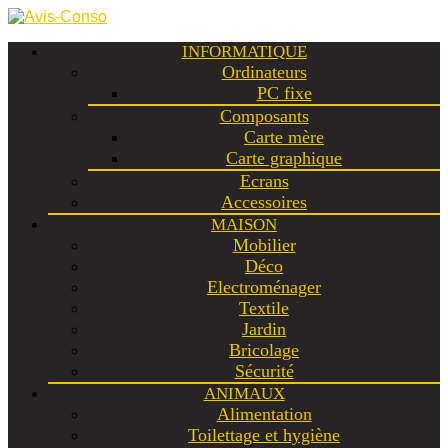
INFORMATIQUE
Ordinateurs
PC fixe
Composants
Carte mère
Carte graphique
Ecrans
Accessoires
MAISON
Mobilier
Déco
Electroménager
Textile
Jardin
Bricolage
Sécurité
ANIMAUX
Alimentation
Toilettage et hygiène