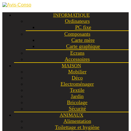
INFORMATIQUE
Ordinateurs
PC fixe
Composants
Carte mère
Carte graphique
Ecrans
Accessoires
MAISON
Mobilier
Déco
Electroménager
Textile
Jardin
Bricolage
Sécurité
ANIMAUX
Alimentation
Toilettage et hygiène