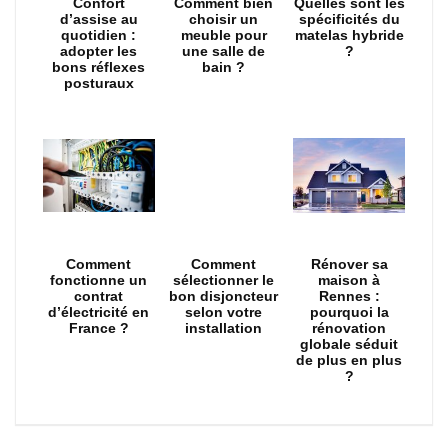
Confort
Comment bien
Quelles sont les
d’assise au
choisir un
spécificités du
quotidien :
meuble pour
matelas hybride
adopter les
une salle de
?
bons réflexes
bain ?
posturaux
Comment
Comment
Rénover sa
fonctionne un
sélectionner le
maison à
contrat
bon disjoncteur
Rennes :
d’électricité en
selon votre
pourquoi la
France ?
installation
rénovation
globale séduit
de plus en plus
?