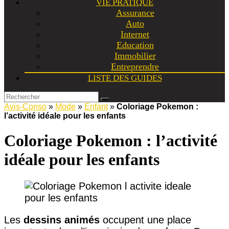
VIE PRATIQUE
Assurance
Auto
Internet
Education
Immobilier
Entreprendre
LISTE DES GUIDES
Avis-Conso
»
Mode
»
Enfant
»
Coloriage Pokemon :
l’activité idéale pour les enfants
Coloriage Pokemon : l’activité
idéale pour les enfants
Les
dessins animés
occupent une place