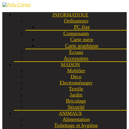
INFORMATIQUE
Ordinateurs
PC fixe
Composants
Carte mère
Carte graphique
Ecrans
Accessoires
MAISON
Mobilier
Déco
Electroménager
Textile
Jardin
Bricolage
Sécurité
ANIMAUX
Alimentation
Toilettage et hygiène