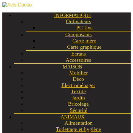
INFORMATIQUE
Ordinateurs
PC fixe
Composants
Carte mère
Carte graphique
Ecrans
Accessoires
MAISON
Mobilier
Déco
Electroménager
Textile
Jardin
Bricolage
Sécurité
ANIMAUX
Alimentation
Toilettage et hygiène