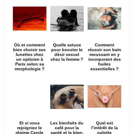
Où et comment
Quelle astuce
Comment
bien choisir ses
pour booster le
réussir son bain
lunettes chez
désir sexuel
moussant en y
un opticien à
chez la femme ?
incorporant des
Paris selon sa
huiles
morphologie ?
essentielles ?
Et si vous
Les bienfaits du
Quel est
rejoigniez le
café pour la
l’intérêt de la
régime Cercle
santé et le bien-
culotte