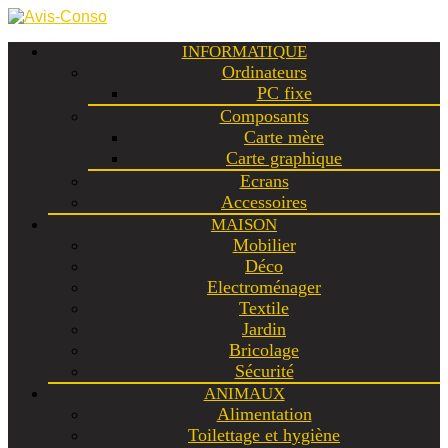
INFORMATIQUE
Ordinateurs
PC fixe
Composants
Carte mère
Carte graphique
Ecrans
Accessoires
MAISON
Mobilier
Déco
Electroménager
Textile
Jardin
Bricolage
Sécurité
ANIMAUX
Alimentation
Toilettage et hygiène