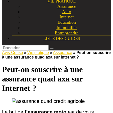
VIE PRATIQUE
Assurance
Auto
Internet
Education
Immobilier
Entreprendre
LISTE DES GUIDES
Avis-Conso
»
Vie pratique
»
Assurance
»
Peut-on souscrire
à une assurance quad axa sur Internet ?
Peut-on souscrire à une
assurance quad axa sur
Internet ?
Le but de
l’assurance moto
est de vous