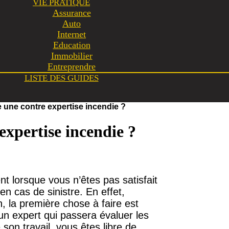
VIE PRATIQUE
Assurance
Auto
Internet
Education
Immobilier
Entreprendre
LISTE DES GUIDES
e une contre expertise incendie ?
expertise incendie ?
t lorsque vous n’êtes pas satisfait
n cas de sinistre. En effet,
n, la première chose à faire est
un expert qui passera évaluer les
son travail, vous êtes libre de