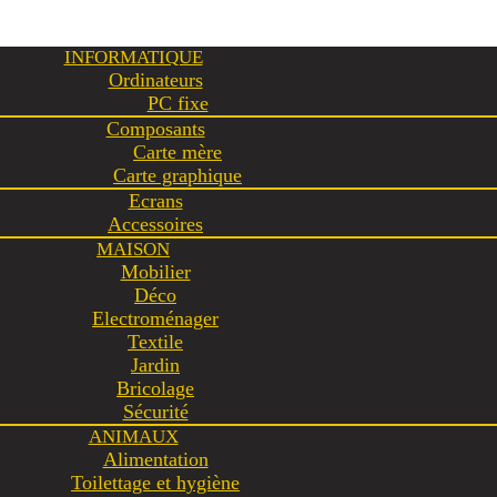
INFORMATIQUE
Ordinateurs
PC fixe
Composants
Carte mère
Carte graphique
Ecrans
Accessoires
MAISON
Mobilier
Déco
Electroménager
Textile
Jardin
Bricolage
Sécurité
ANIMAUX
Alimentation
Toilettage et hygiène