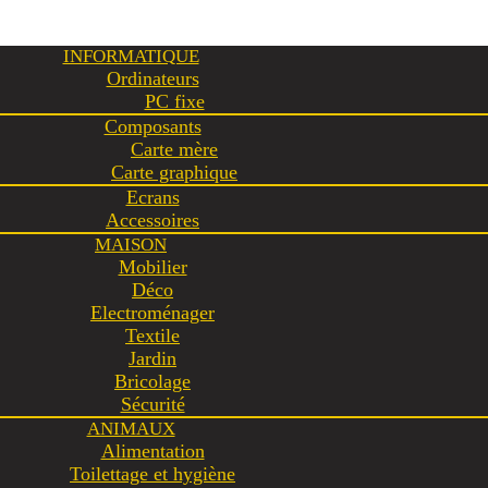
INFORMATIQUE
Ordinateurs
PC fixe
Composants
Carte mère
Carte graphique
Ecrans
Accessoires
MAISON
Mobilier
Déco
Electroménager
Textile
Jardin
Bricolage
Sécurité
ANIMAUX
Alimentation
Toilettage et hygiène