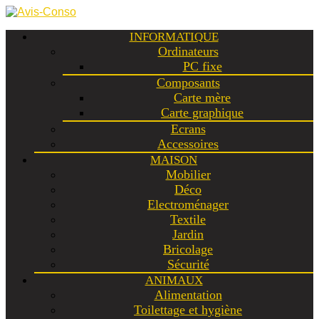
INFORMATIQUE
Ordinateurs
PC fixe
Composants
Carte mère
Carte graphique
Ecrans
Accessoires
MAISON
Mobilier
Déco
Electroménager
Textile
Jardin
Bricolage
Sécurité
ANIMAUX
Alimentation
Toilettage et hygiène