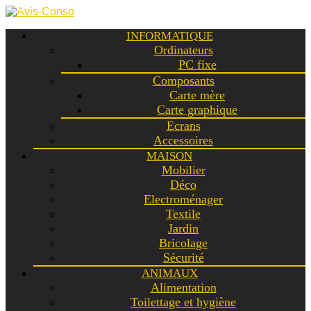
INFORMATIQUE
Ordinateurs
PC fixe
Composants
Carte mère
Carte graphique
Ecrans
Accessoires
MAISON
Mobilier
Déco
Electroménager
Textile
Jardin
Bricolage
Sécurité
ANIMAUX
Alimentation
Toilettage et hygiène