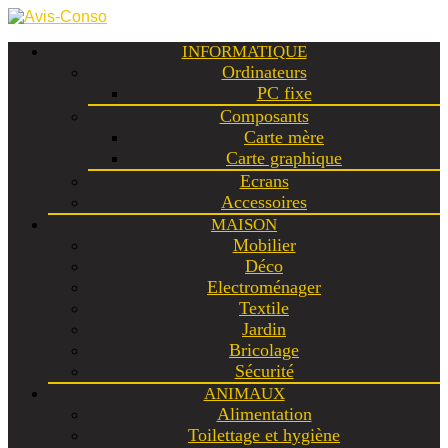
INFORMATIQUE
Ordinateurs
PC fixe
Composants
Carte mère
Carte graphique
Ecrans
Accessoires
MAISON
Mobilier
Déco
Electroménager
Textile
Jardin
Bricolage
Sécurité
ANIMAUX
Alimentation
Toilettage et hygiène