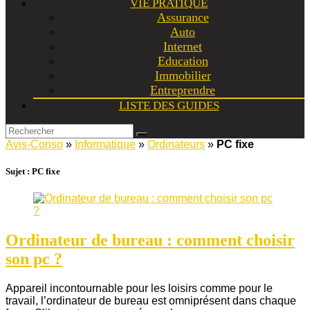
VIE PRATIQUE
Assurance
Auto
Internet
Education
Immobilier
Entreprendre
LISTE DES GUIDES
Avis-Conso
»
Informatique
»
Ordinateurs
»
PC fixe
Sujet :
PC fixe
Ordinateur de bureau : comment choisir
son pc ?
Appareil incontournable pour les loisirs comme pour le
travail, l’ordinateur de bureau est omniprésent dans chaque