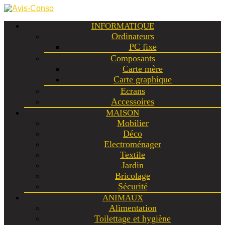
INFORMATIQUE
Ordinateurs
PC fixe
Composants
Carte mère
Carte graphique
Ecrans
Accessoires
MAISON
Mobilier
Déco
Electroménager
Textile
Jardin
Bricolage
Sécurité
ANIMAUX
Alimentation
Toilettage et hygiène