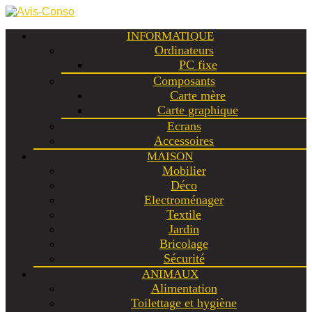
INFORMATIQUE
Ordinateurs
PC fixe
Composants
Carte mère
Carte graphique
Ecrans
Accessoires
MAISON
Mobilier
Déco
Electroménager
Textile
Jardin
Bricolage
Sécurité
ANIMAUX
Alimentation
Toilettage et hygiène