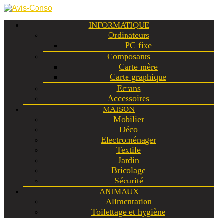
INFORMATIQUE
Ordinateurs
PC fixe
Composants
Carte mère
Carte graphique
Ecrans
Accessoires
MAISON
Mobilier
Déco
Electroménager
Textile
Jardin
Bricolage
Sécurité
ANIMAUX
Alimentation
Toilettage et hygiène