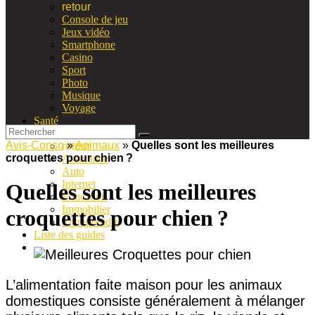
retour
Console de jeu
Jeux vidéo
Smartphone
Casino
Sport
Photo
Musique
Voyage
Santé
Vie pratique
Avis-Conso
»
Animaux
»
Quelles sont les meilleures
retour
croquettes pour chien ?
Assurance
Auto
Internet
Quelles sont les meilleures
Education
Immobilier
croquettes pour chien ?
Entreprendre
Liste des guides
L’alimentation faite maison pour les animaux
domestiques consiste généralement à mélanger