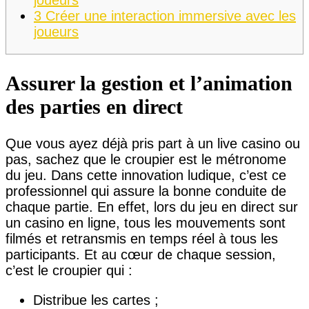
3
Créer une interaction immersive avec les
joueurs
Assurer la gestion et l’animation
des parties en direct
Que vous ayez déjà pris part à un live casino ou
pas, sachez que le croupier est le métronome
du jeu. Dans cette innovation ludique, c’est ce
professionnel qui assure la bonne conduite de
chaque partie. En effet, lors du jeu en direct sur
un casino en ligne, tous les mouvements sont
filmés et retransmis en temps réel à tous les
participants. Et au cœur de chaque session,
c’est le croupier qui :
Distribue les cartes ;