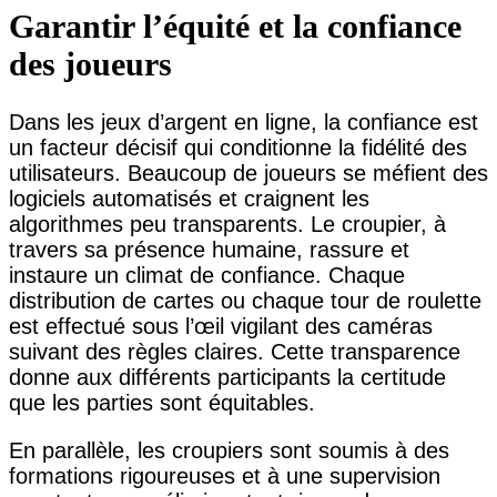
Garantir l’équité et la confiance
des joueurs
Dans les jeux d’argent en ligne, la confiance est
un facteur décisif qui conditionne la fidélité des
utilisateurs. Beaucoup de joueurs se méfient des
logiciels automatisés et craignent les
algorithmes peu transparents. Le croupier, à
travers sa présence humaine, rassure et
instaure un climat de confiance. Chaque
distribution de cartes ou chaque tour de roulette
est effectué sous l’œil vigilant des caméras
suivant des règles claires. Cette transparence
donne aux différents participants la certitude
que les parties sont équitables.
En parallèle, les croupiers sont soumis à des
formations rigoureuses et à une supervision