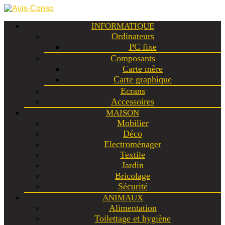
INFORMATIQUE
Ordinateurs
PC fixe
Composants
Carte mère
Carte graphique
Ecrans
Accessoires
MAISON
Mobilier
Déco
Electroménager
Textile
Jardin
Bricolage
Sécurité
ANIMAUX
Alimentation
Toilettage et hygiène