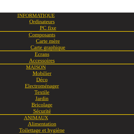
INFORMATIQUE
Ordinateurs
PC fixe
Composants
Carte mère
Carte graphique
Ecrans
Accessoires
MAISON
Mobilier
Déco
Electroménager
Textile
Jardin
Bricolage
Sécurité
ANIMAUX
Alimentation
Toilettage et hygiène