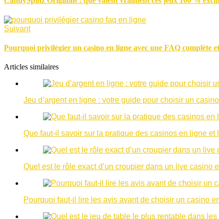
CandySpinz Originals : que valent vraiment ces jeux 100 % exclu
Suivant
Pourquoi privilégier un casino en ligne avec une FAQ complète et
Articles similaires
Jeu d’argent en ligne : votre guide pour choisir un casino
Que faut-il savoir sur la pratique des casinos en ligne et 
Quel est le rôle exact d’un croupier dans un live casino e
Pourquoi faut-il lire les avis avant de choisir un casino e