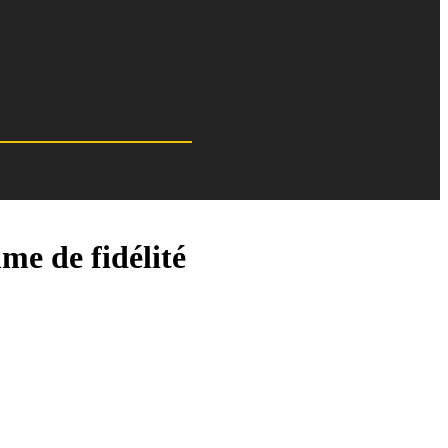
e de fidélité