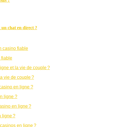
sifs ?
 un chat en direct ?
 fiable
la vie de couple ?
n ligne ?
n ligne ?