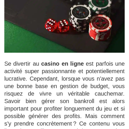
Se divertir au
casino en ligne
est parfois une
activité super passionnante et potentiellement
lucrative. Cependant, lorsque vous n’avez pas
une bonne base en gestion de budget, vous
risquez de vivre un véritable cauchemar.
Savoir bien gérer son bankroll est alors
important pour profiter longuement du jeu et si
possible générer des profits. Mais comment
s’y prendre concrètement ? Ce contenu vous