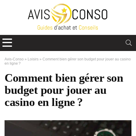
Avis-Conso
»
Loisirs
»
Comment bien gérer son budget pour jouer au casino
en ligne ?
Comment bien gérer son
budget pour jouer au
casino en ligne ?