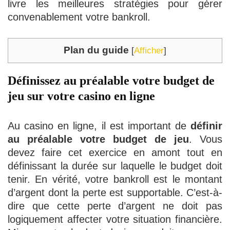
livre les meilleures stratégies pour gérer
convenablement votre bankroll.
Plan du guide
[
Afficher
]
Définissez au préalable votre budget de
jeu sur votre casino en ligne
Au casino en ligne, il est important de
définir
au préalable votre budget de jeu
. Vous
devez faire cet exercice en amont tout en
définissant la durée sur laquelle le budget doit
tenir. En vérité, votre bankroll est le montant
d’argent dont la perte est supportable. C’est-à-
dire que cette perte d’argent ne doit pas
logiquement affecter votre situation financière.