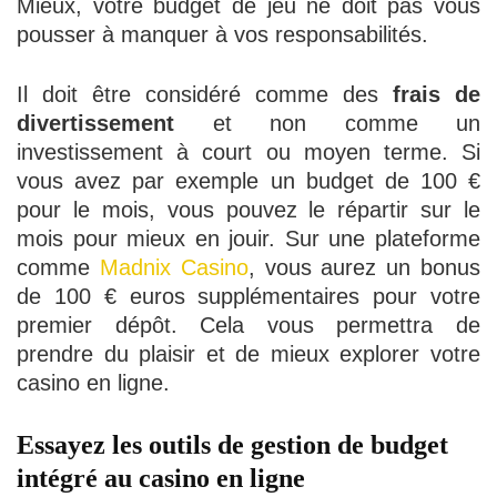
Mieux, votre budget de jeu ne doit pas vous
pousser à manquer à vos responsabilités.
Il doit être considéré comme des
frais de
divertissement
et non comme un
investissement à court ou moyen terme. Si
vous avez par exemple un budget de 100 €
pour le mois, vous pouvez le répartir sur le
mois pour mieux en jouir. Sur une plateforme
comme
Madnix Casino
, vous aurez un bonus
de 100 € euros supplémentaires pour votre
premier dépôt. Cela vous permettra de
prendre du plaisir et de mieux explorer votre
casino en ligne.
Essayez les outils de gestion de budget
intégré au casino en ligne