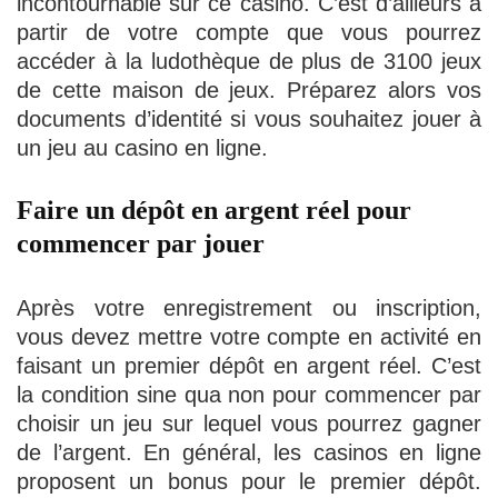
incontournable sur ce casino. C’est d’ailleurs à
partir de votre compte que vous pourrez
accéder à la ludothèque de plus de 3100 jeux
de cette maison de jeux. Préparez alors vos
documents d’identité si vous souhaitez jouer à
un jeu au casino en ligne.
Faire un dépôt en argent réel pour
commencer par jouer
Après votre enregistrement ou inscription,
vous devez mettre votre compte en activité en
faisant un premier dépôt en argent réel. C’est
la condition sine qua non pour commencer par
choisir un jeu sur lequel vous pourrez gagner
de l’argent. En général, les casinos en ligne
proposent un bonus pour le premier dépôt.