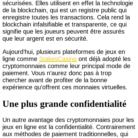
sécurisées. Elles utilisent en effet la technologie
de la blockchain, qui est un registre public qui
enregistre toutes les transactions. Cela rend la
blockchain infalsifiable et transparente, ce qui
signifie que les joueurs peuvent être assurés
que leur argent est en sécurité.
Aujourd’hui, plusieurs plateformes de jeux en
ligne comme
StakesCasino
ont déjà adopté les
cryptomonnaies comme leur principal mode de
paiement. Vous n’aurez donc pas à trop
chercher avant de profiter de la bonne
expérience qu’offrent ces monnaies virtuelles.
Une plus grande confidentialité
Un autre avantage des cryptomonnaies pour les
jeux en ligne est la confidentialité. Contrairement
aux méthodes de paiement traditionnelles, qui