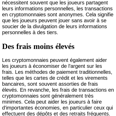
nécessitent souvent que les joueurs partagent
leurs informations personnelles, les transactions
en cryptomonnaies sont anonymes. Cela signifie
que les joueurs peuvent jouer sans avoir à se
soucier de la divulgation de leurs informations
personnelles à des tiers.
Des frais moins élevés
Les cryptomonnaies peuvent également aider
les joueurs à économiser de l’argent sur les
frais. Les méthodes de paiement traditionnelles,
telles que les cartes de crédit et les virements
bancaires, sont souvent assorties de frais
élevés. En revanche, les frais de transactions en
cryptomonnaies sont généralement très
minimes. Cela peut aider les joueurs à faire
d’importantes économies, en particulier ceux qui
effectuent des dépôts et des retraits fréquents.