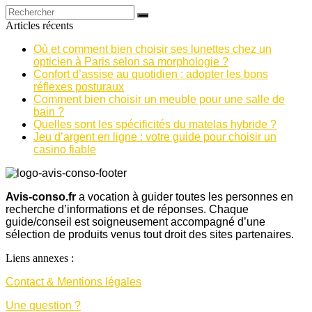
Articles récents
Où et comment bien choisir ses lunettes chez un
opticien à Paris selon sa morphologie ?
Confort d’assise au quotidien : adopter les bons
réflexes posturaux
Comment bien choisir un meuble pour une salle de
bain ?
Quelles sont les spécificités du matelas hybride ?
Jeu d’argent en ligne : votre guide pour choisir un
casino fiable
Avis-conso.fr
a vocation à guider toutes les personnes en
recherche d’informations et de réponses. Chaque
guide/conseil est soigneusement accompagné d’une
sélection de produits venus tout droit des sites partenaires.
Liens annexes :
Contact & Mentions légales
Une question ?