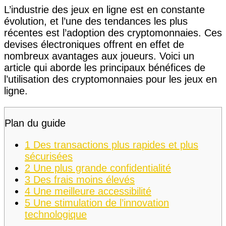
L’industrie des jeux en ligne est en constante
évolution, et l’une des tendances les plus
récentes est l’adoption des cryptomonnaies. Ces
devises électroniques offrent en effet de
nombreux avantages aux joueurs. Voici un
article qui aborde les principaux bénéfices de
l’utilisation des cryptomonnaies pour les jeux en
ligne.
Plan du guide
1
Des transactions plus rapides et plus
sécurisées
2
Une plus grande confidentialité
3
Des frais moins élevés
4
Une meilleure accessibilité
5
Une stimulation de l’innovation
technologique