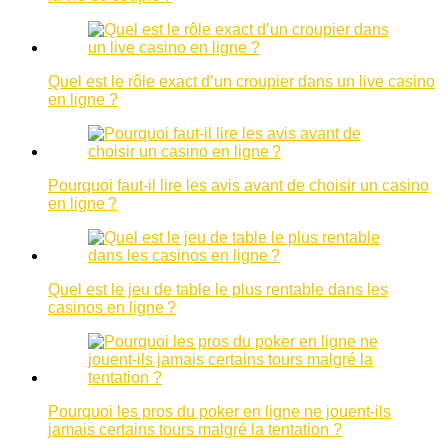
Quel est le rôle exact d’un croupier dans un live casino
en ligne ?
Pourquoi faut-il lire les avis avant de choisir un casino
en ligne ?
Quel est le jeu de table le plus rentable dans les
casinos en ligne ?
Pourquoi les pros du poker en ligne ne jouent-ils
jamais certains tours malgré la tentation ?