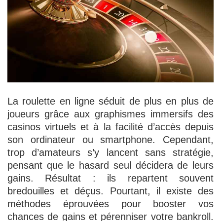
La roulette en ligne séduit de plus en plus de
joueurs grâce aux graphismes immersifs des
casinos virtuels et à la facilité d’accès depuis
son ordinateur ou smartphone. Cependant,
trop d’amateurs s’y lancent sans stratégie,
pensant que le hasard seul décidera de leurs
gains. Résultat : ils repartent souvent
bredouilles et déçus. Pourtant, il existe des
méthodes éprouvées pour booster vos
chances de gains et pérenniser votre bankroll.