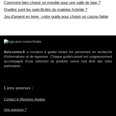
Comment bien choisir un meuble pour une salle de bain ?
Quelles sont les spécificités du matelas hybride ?
Jeu d’argent en ligne : votre guide pour choisir un casino fiable
Avis-conso.fr
a vocation à guider toutes les personnes en recherche
d’informations et de réponses. Chaque guide/conseil est soigneusement
accompagné d’une sélection de produits venus tout droit des sites
partenaires.
Liens annexes :
Contact & Mentions légales
Une question ?