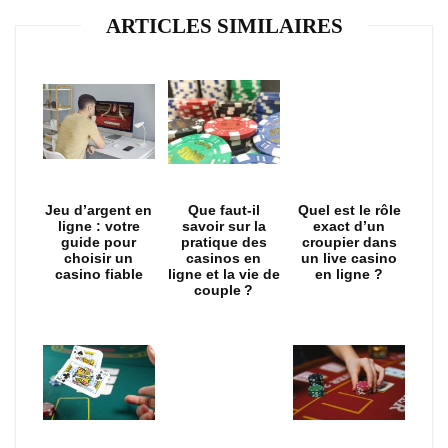
ARTICLES SIMILAIRES
Jeu d’argent en
Que faut-il
Quel est le rôle
ligne : votre
savoir sur la
exact d’un
guide pour
pratique des
croupier dans
choisir un
casinos en
un live casino
casino fiable
ligne et la vie de
en ligne ?
couple ?