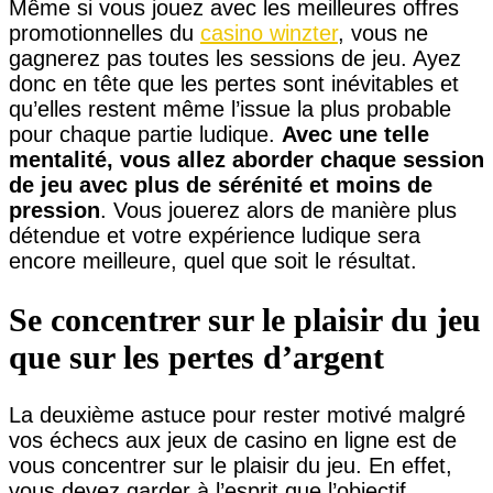
Même si vous jouez avec les meilleures offres
promotionnelles du
casino winzter
, vous ne
gagnerez pas toutes les sessions de jeu. Ayez
donc en tête que les pertes sont inévitables et
qu’elles restent même l’issue la plus probable
pour chaque partie ludique.
Avec une telle
mentalité, vous allez aborder chaque session
de jeu avec plus de sérénité et moins de
pression
. Vous jouerez alors de manière plus
détendue et votre expérience ludique sera
encore meilleure, quel que soit le résultat.
Se concentrer sur le plaisir du jeu
que sur les pertes d’argent
La deuxième astuce pour rester motivé malgré
vos échecs aux jeux de casino en ligne est de
vous concentrer sur le plaisir du jeu. En effet,
vous devez garder à l’esprit que l’objectif