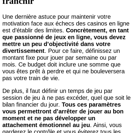
franchir
Une dernière astuce pour maintenir votre
motivation face aux échecs des casinos en ligne
est d’établir des limites.
Concrètement, en tant
que passionné de jeux en ligne, vous devez
mettre un peu d’objectivité dans votre
divertissement
. Pour ce faire, définissez un
montant fixe pour jouer par semaine ou par
mois. Ce budget doit inclure une somme que
vous êtes prêt à perdre et qui ne bouleversera
pas votre train de vie.
De plus, il faut définir un temps de jeu par
session de jeu à ne pas excéder, quel que soit le
bilan financier du jour.
Tous ces paramètres
vous permettront d’arrêter de jouer au bon
moment et ne pas développer un
attachement émotionnel au jeu
. Ainsi, vous
garderez le contrôle et vous éviterez tous les