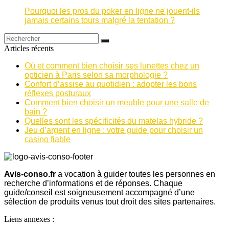
Pourquoi les pros du poker en ligne ne jouent-ils
jamais certains tours malgré la tentation ?
Articles récents
Où et comment bien choisir ses lunettes chez un
opticien à Paris selon sa morphologie ?
Confort d’assise au quotidien : adopter les bons
réflexes posturaux
Comment bien choisir un meuble pour une salle de
bain ?
Quelles sont les spécificités du matelas hybride ?
Jeu d’argent en ligne : votre guide pour choisir un
casino fiable
Avis-conso.fr
a vocation à guider toutes les personnes en
recherche d’informations et de réponses. Chaque
guide/conseil est soigneusement accompagné d’une
sélection de produits venus tout droit des sites partenaires.
Liens annexes :