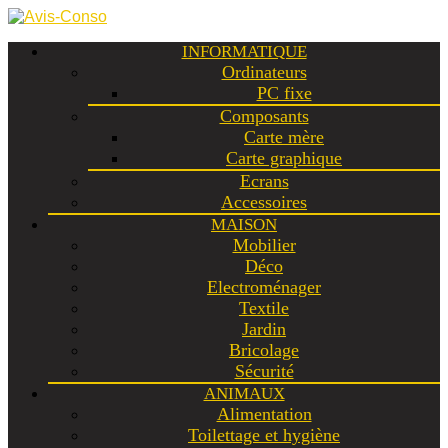
INFORMATIQUE
Ordinateurs
PC fixe
Composants
Carte mère
Carte graphique
Ecrans
Accessoires
MAISON
Mobilier
Déco
Electroménager
Textile
Jardin
Bricolage
Sécurité
ANIMAUX
Alimentation
Toilettage et hygiène