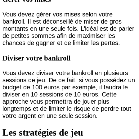
Vous devez gérer vos mises selon votre
bankroll. Il est déconseillé de miser de gros
montants en une seule fois. L’idéal est de parier
de petites sommes afin de maximiser les
chances de gagner et de limiter les pertes.
Diviser votre bankroll
Vous devez diviser votre bankroll en plusieurs
sessions de jeu. De ce fait, si vous possédez un
budget de 100 euros par exemple, il faudra le
diviser en 10 sessions de 10 euros. Cette
approche vous permettra de jouer plus
longtemps et de limiter le risque de perdre tout
votre argent en une seule session.
Les stratégies de jeu