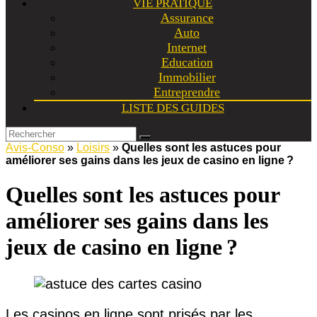
VIE PRATIQUE
Assurance
Auto
Internet
Education
Immobilier
Entreprendre
LISTE DES GUIDES
Avis-Conso
»
Loisirs
»
Quelles sont les astuces pour
améliorer ses gains dans les jeux de casino en ligne ?
Quelles sont les astuces pour
améliorer ses gains dans les
jeux de casino en ligne ?
Les casinos en ligne sont prisés par les