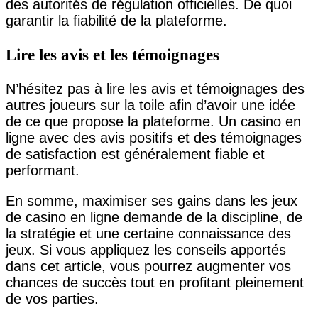
des autorités de régulation officielles. De quoi
garantir la fiabilité de la plateforme.
Lire les avis et les témoignages
N’hésitez pas à lire les avis et témoignages des
autres joueurs sur la toile afin d’avoir une idée
de ce que propose la plateforme. Un casino en
ligne avec des avis positifs et des témoignages
de satisfaction est généralement fiable et
performant.
En somme, maximiser ses gains dans les jeux
de casino en ligne demande de la discipline, de
la stratégie et une certaine connaissance des
jeux. Si vous appliquez les conseils apportés
dans cet article, vous pourrez augmenter vos
chances de succès tout en profitant pleinement
de vos parties.