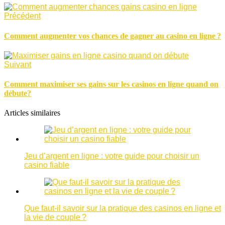
Précédent
Comment augmenter vos chances de gagner au casino en ligne ?
Suivant
Comment maximiser ses gains sur les casinos en ligne quand on
débute?
Articles similaires
Jeu d’argent en ligne : votre guide pour choisir un
casino fiable
Que faut-il savoir sur la pratique des casinos en ligne et
la vie de couple ?