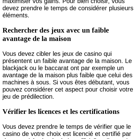
maximiser vos gains. Pour bien choisir, vous
devez prendre le temps de considérer plusieurs
éléments.
Rechercher des jeux avec un faible
avantage de la maison
Vous devez cibler les jeux de casino qui
présentent un faible avantage de la maison. Le
blackjack ou le baccarat ont par exemple un
avantage de la maison plus faible que celui des
machines à sous. Si vous êtes débutant, vous
pouvez considérer cet aspect pour choisir votre
jeu de prédilection.
Vérifier les licences et les certifications
Vous devez prendre le temps de vérifier que le
casino de votre choix est licencié et certifié par