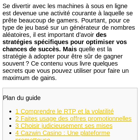
Se divertir avec les machines à sous en ligne
est devenue une activité courante à laquelle se
prête beaucoup de gamers. Pourtant, pour ce
type de jeu basé sur un générateur de nombres
aléatoires, il est important d’avoir
des
stratégies spécifiques pour optimiser vos
chances de succès. Mais
quelle est la
stratégie à adopter pour être sûr de gagner
souvent ? Ce contenu vous livre quelques
secrets que vous pouvez utiliser pour faire un
maximum de gains.
Plan du guide
1
Comprendre le RTP et la volatilité
2
Faites usage des offres promotionnelles
3
Choisir judicieusement ses mises
4
Cazwin Casino : Une plateforme
prometteuse