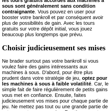
les tours gratuits accordés aux machines à
sous sont généralement sans condition
contraignante
. Vous pouvez en user pour
booster votre bankroll et par conséquent avoir
plus de possibilités de gain. Avec les tours
gratuits sur votre dépôt initial, vous jouez
beaucoup plus longtemps que prévu.
Choisir judicieusement ses mises
Ne brader surtout pas votre bankroll si vous
voulez faire des gains intéressants aux
machines à sous. D’abord, pour être plus
prudent dans votre stratégie de jeu,
optez pour
les machines à sous à faible volatilité
. Car, le
simple fait de faire régulièrement de petits gains
vous met en confiance. Ensuite, faites
judicieusement vos mises pour chaque partie de
jeu. Ne mettez pas tout ou une grande partie de