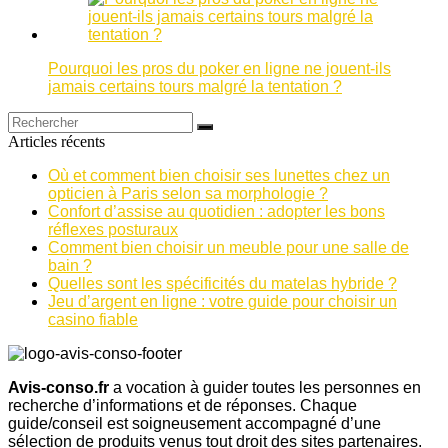
Pourquoi les pros du poker en ligne ne jouent-ils
jamais certains tours malgré la tentation ?
Articles récents
Où et comment bien choisir ses lunettes chez un
opticien à Paris selon sa morphologie ?
Confort d’assise au quotidien : adopter les bons
réflexes posturaux
Comment bien choisir un meuble pour une salle de
bain ?
Quelles sont les spécificités du matelas hybride ?
Jeu d’argent en ligne : votre guide pour choisir un
casino fiable
Avis-conso.fr
a vocation à guider toutes les personnes en
recherche d’informations et de réponses. Chaque
guide/conseil est soigneusement accompagné d’une
sélection de produits venus tout droit des sites partenaires.