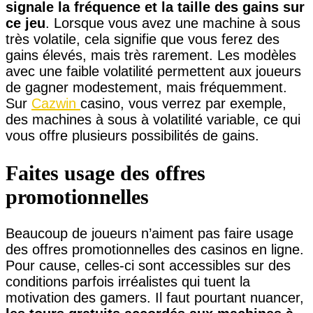
signale la fréquence et la taille des gains sur
ce jeu
. Lorsque vous avez une machine à sous
très volatile, cela signifie que vous ferez des
gains élevés, mais très rarement. Les modèles
avec une faible volatilité permettent aux joueurs
de gagner modestement, mais fréquemment.
Sur
Cazwin
casino, vous verrez par exemple,
des machines à sous à volatilité variable, ce qui
vous offre plusieurs possibilités de gains.
Faites usage des offres
promotionnelles
Beaucoup de joueurs n’aiment pas faire usage
des offres promotionnelles des casinos en ligne.
Pour cause, celles-ci sont accessibles sur des
conditions parfois irréalistes qui tuent la
motivation des gamers. Il faut pourtant nuancer,