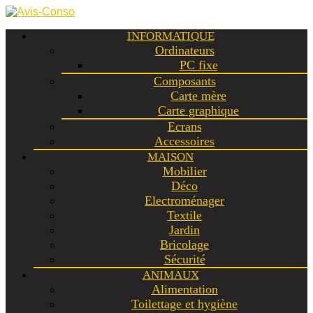
INFORMATIQUE
Ordinateurs
PC fixe
Composants
Carte mère
Carte graphique
Ecrans
Accessoires
MAISON
Mobilier
Déco
Electroménager
Textile
Jardin
Bricolage
Sécurité
ANIMAUX
Alimentation
Toilettage et hygiène