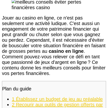
Jouer au casino en ligne, ce n’est pas
seulement une activité ludique. C’est aussi un
engagement de votre patrimoine financier qui
peut grandir ou chuter selon que vous gagnez
ou perdez. Cependant, il est nécessaire d’éviter
de bousculer votre situation financière en faisant
de grosses pertes au
casino en ligne
.
Comment pouvez-vous relever ce défi en tant
que passionné de jeux d’argent en ligne ? Ce
contenu donne les meilleurs conseils pour limiter
vos pertes financières.
Plan du guide
1
Établissez un budget de jeu au préalable
2
Recourir aux outils de gestion offerts par