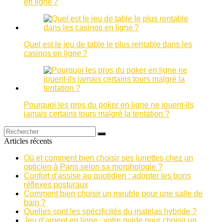
en ligne ?
Quel est le jeu de table le plus rentable dans les
casinos en ligne ?
Pourquoi les pros du poker en ligne ne jouent-ils
jamais certains tours malgré la tentation ?
Articles récents
Où et comment bien choisir ses lunettes chez un
opticien à Paris selon sa morphologie ?
Confort d’assise au quotidien : adopter les bons
réflexes posturaux
Comment bien choisir un meuble pour une salle de
bain ?
Quelles sont les spécificités du matelas hybride ?
Jeu d’argent en ligne : votre guide pour choisir un