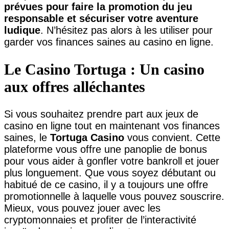
prévues pour faire la promotion du jeu
responsable et sécuriser votre aventure
ludique
. N’hésitez pas alors à les utiliser pour
garder vos finances saines au casino en ligne.
Le Casino Tortuga : Un casino
aux offres alléchantes
Si vous souhaitez prendre part aux jeux de
casino en ligne tout en maintenant vos finances
saines, le
Tortuga Casino
vous convient. Cette
plateforme vous offre une panoplie de bonus
pour vous aider à gonfler votre bankroll et jouer
plus longuement. Que vous soyez débutant ou
habitué de ce casino, il y a toujours une offre
promotionnelle à laquelle vous pouvez souscrire.
Mieux, vous pouvez jouer avec les
cryptomonnaies et profiter de l’interactivité