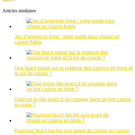
Articles similaires
Jeu d’argent en ligne : votre guide pour choisir un
casino fiable
Que faut-il savoir sur la pratique des casinos en ligne et
la vie de couple ?
Quel est le rôle exact d’un croupier dans un live casino
en ligne ?
Pourquoi faut-il lire les avis avant de choisir un casino