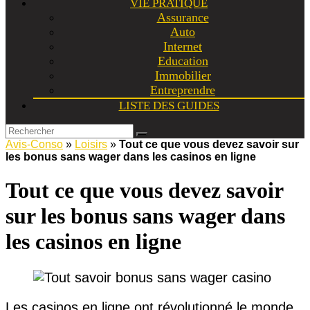
VIE PRATIQUE
Assurance
Auto
Internet
Education
Immobilier
Entreprendre
LISTE DES GUIDES
Avis-Conso
»
Loisirs
»
Tout ce que vous devez savoir sur
les bonus sans wager dans les casinos en ligne
Tout ce que vous devez savoir
sur les bonus sans wager dans
les casinos en ligne
Les casinos en ligne ont révolutionné le monde