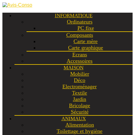
INFORMATIQUE
Ordinateurs
PC fixe
Composants
Carte mère
Carte graphique
Ecrans
Accessoires
MAISON
Mobilier
Déco
Electroménager
Textile
Jardin
Bricolage
Sécurité
ANIMAUX
Alimentation
Toilettage et hygiène