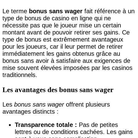
Le terme
bonus sans wager
fait référence à un
type de bonus de casino en ligne qui ne
nécessite pas que le joueur mise un certain
montant avant de pouvoir retirer ses gains. Ce
type de bonus est extrêmement avantageux
pour les joueurs, car il leur permet de retirer
immédiatement les gains obtenus grâce au
bonus sans avoir à satisfaire aux exigences de
mise souvent élevées imposées par les casinos
traditionnels.
Les avantages des bonus sans wager
Les
bonus sans wager
offrent plusieurs
avantages distincts :
Transparence totale :
Pas de petites
lettres ou de conditions cachées. Les gains