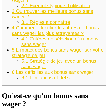
2.1
Exemple typique d’utilisation
3
Où trouver les meilleurs bonus sans
wager ?
3.1
Règles à connaître
4
Comment identifier les offres de bonus
sans wager les plus attrayantes ?
4.1
Critères de sélection d’un bonus
sans wager
5
L’impact des bonus sans wager sur votre
stratégie de jeu
5.1
Stratégie de jeu avec un bonus
sans wager
6
Les défis liés aux bonus sans wager
6.1
Limitations et défis
Qu’est-ce qu’un bonus sans
wager ?