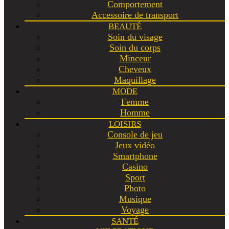
Comportement
Accessoire de transport
BEAUTÉ
Soin du visage
Soin du corps
Minceur
Cheveux
Maquillage
MODE
Femme
Homme
LOISIRS
Console de jeu
Jeux vidéo
Smartphone
Casino
Sport
Photo
Musique
Voyage
SANTÉ