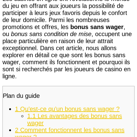
du jeu en offrant aux joueurs la possibilité de
participer à leurs jeux favoris depuis le confort
de leur domicile. Parmi les nombreuses
promotions et offres, les
bonus sans wager
,
ou
bonus sans condition de mise
, occupent une
place particulière en raison de leur attrait
exceptionnel. Dans cet article, nous allons
explorer en détail ce que sont les bonus sans
wager, comment ils fonctionnent et pourquoi ils
sont si recherchés par les joueurs de casino en
ligne.
Plan du guide
1
Qu’est-ce qu’un bonus sans wager ?
1.1
Les avantages des bonus sans
wager
2
Comment fonctionnent les bonus sans
wager ?