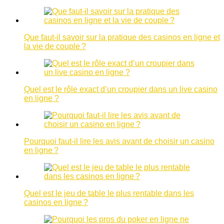
Que faut-il savoir sur la pratique des casinos en ligne et
la vie de couple ?
Quel est le rôle exact d’un croupier dans un live casino
en ligne ?
Pourquoi faut-il lire les avis avant de choisir un casino
en ligne ?
Quel est le jeu de table le plus rentable dans les
casinos en ligne ?