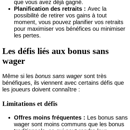
que vous avez déjà gagné.
Planification des retraits :
Avec la
possibilité de retirer vos gains à tout
moment, vous pouvez planifier vos retraits
pour maximiser vos bénéfices ou minimiser
les pertes.
Les défis liés aux bonus sans
wager
Même si les
bonus sans wager
sont très
bénéfiques, ils viennent avec certains défis que
les joueurs doivent connaître :
Limitations et défis
Offres moins fréquentes :
Les bonus sans
wager sont moins communs que les bonus