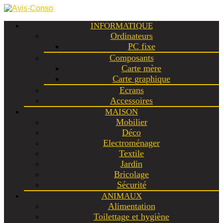
INFORMATIQUE
Ordinateurs
PC fixe
Composants
Carte mère
Carte graphique
Ecrans
Accessoires
MAISON
Mobilier
Déco
Electroménager
Textile
Jardin
Bricolage
Sécurité
ANIMAUX
Alimentation
Toilettage et hygiène