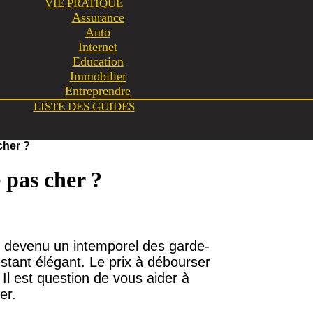
VIE PRATIQUE
Assurance
Auto
Internet
Education
Immobilier
Entreprendre
LISTE DES GUIDES
cher ?
 pas cher ?
st devenu un intemporel des garde-
estant élégant. Le prix à débourser
Il est question de vous aider à
er.