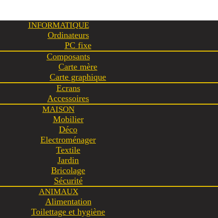
INFORMATIQUE
Ordinateurs
PC fixe
Composants
Carte mère
Carte graphique
Ecrans
Accessoires
MAISON
Mobilier
Déco
Electroménager
Textile
Jardin
Bricolage
Sécurité
ANIMAUX
Alimentation
Toilettage et hygiène