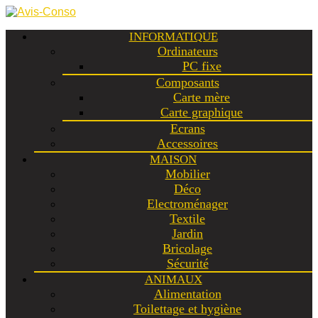
INFORMATIQUE
Ordinateurs
PC fixe
Composants
Carte mère
Carte graphique
Ecrans
Accessoires
MAISON
Mobilier
Déco
Electroménager
Textile
Jardin
Bricolage
Sécurité
ANIMAUX
Alimentation
Toilettage et hygiène