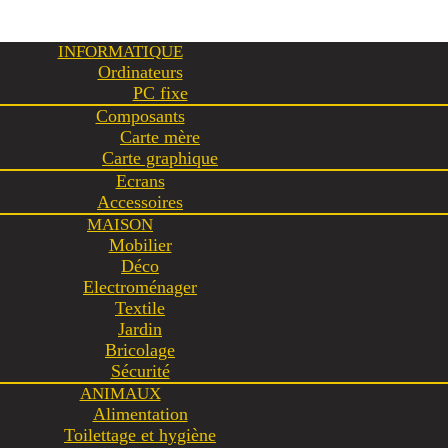
INFORMATIQUE
Ordinateurs
PC fixe
Composants
Carte mère
Carte graphique
Ecrans
Accessoires
MAISON
Mobilier
Déco
Electroménager
Textile
Jardin
Bricolage
Sécurité
ANIMAUX
Alimentation
Toilettage et hygiène