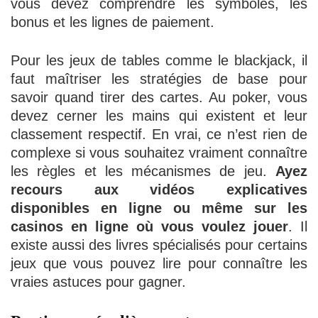
vous devez comprendre les symboles, les
bonus et les lignes de paiement.
Pour les jeux de tables comme le blackjack, il
faut maîtriser les stratégies de base pour
savoir quand tirer des cartes. Au poker, vous
devez cerner les mains qui existent et leur
classement respectif. En vrai, ce n’est rien de
complexe si vous souhaitez vraiment connaître
les règles et les mécanismes de jeu.
Ayez
recours aux vidéos explicatives
disponibles en ligne ou même sur les
casinos en ligne où vous voulez jouer
. Il
existe aussi des livres spécialisés pour certains
jeux que vous pouvez lire pour connaître les
vraies astuces pour gagner.