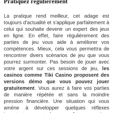
Pratiquez régulièrement
La pratique rend meilleur, cet adage est
toujours d’actualité et s’applique parfaitement à
celui qui souhaite devenir un expert des jeux
en ligne. En effet, faire régulièrement des
parties de jeu vous aide à améliorer vos
compétences. Mieux, cela vous permettra de
rencontrer divers scénarios de jeu que vous
pourrez surmonter. Pas besoin de jouer avec
votre argent sur ces sessions de jeu,
les
casinos comme Tiki Casino proposent des
versions démo que vous pouvez jouer
gratuitement
. Vous aurez à faire vos parties
de manière répétée et sans la moindre
pression financière. Une situation qui vous
amène à développer quelques réflexes