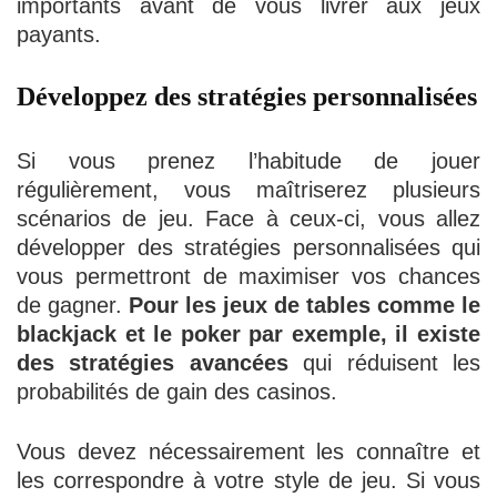
importants avant de vous livrer aux jeux
payants.
Développez des stratégies personnalisées
Si vous prenez l’habitude de jouer
régulièrement, vous maîtriserez plusieurs
scénarios de jeu. Face à ceux-ci, vous allez
développer des stratégies personnalisées qui
vous permettront de maximiser vos chances
de gagner.
Pour les jeux de tables comme le
blackjack et le poker par exemple, il existe
des stratégies avancées
qui réduisent les
probabilités de gain des casinos.
Vous devez nécessairement les connaître et
les correspondre à votre style de jeu. Si vous