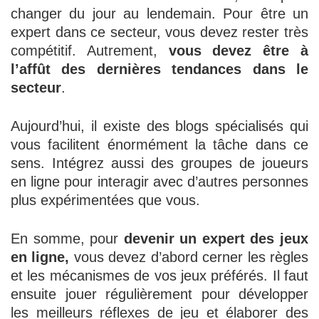
changer du jour au lendemain. Pour être un
expert dans ce secteur, vous devez rester très
compétitif. Autrement,
vous devez être à
l’affût des dernières tendances dans le
secteur
.
Aujourd’hui, il existe des blogs spécialisés qui
vous facilitent énormément la tâche dans ce
sens. Intégrez aussi des groupes de joueurs
en ligne pour interagir avec d’autres personnes
plus expérimentées que vous.
En somme, pour
devenir un expert des jeux
en ligne,
vous devez d’abord cerner les règles
et les mécanismes de vos jeux préférés. Il faut
ensuite jouer régulièrement pour développer
les meilleurs réflexes de jeu et élaborer des