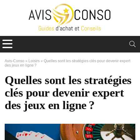
Avis-Conso
»
Loisirs
»
Quelles sont les stratégies clés pour devenir expert
des jeux en ligne ?
Quelles sont les stratégies
clés pour devenir expert
des jeux en ligne ?