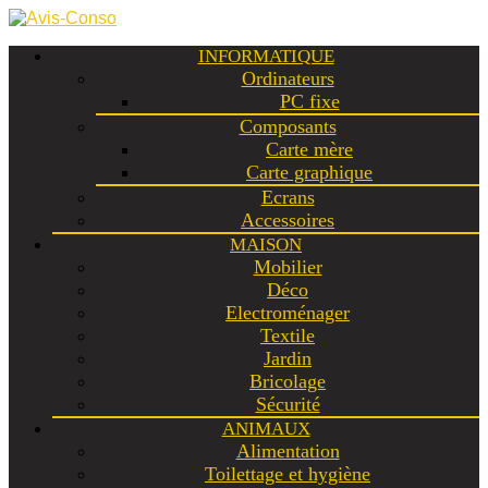
INFORMATIQUE
Ordinateurs
PC fixe
Composants
Carte mère
Carte graphique
Ecrans
Accessoires
MAISON
Mobilier
Déco
Electroménager
Textile
Jardin
Bricolage
Sécurité
ANIMAUX
Alimentation
Toilettage et hygiène