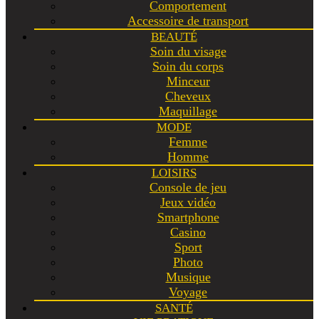
Comportement
Accessoire de transport
BEAUTÉ
Soin du visage
Soin du corps
Minceur
Cheveux
Maquillage
MODE
Femme
Homme
LOISIRS
Console de jeu
Jeux vidéo
Smartphone
Casino
Sport
Photo
Musique
Voyage
SANTÉ