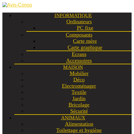
INFORMATIQUE
Ordinateurs
PC fixe
Composants
Carte mère
Carte graphique
Ecrans
Accessoires
MAISON
Mobilier
Déco
Electroménager
Textile
Jardin
Bricolage
Sécurité
ANIMAUX
Alimentation
Toilettage et hygiène