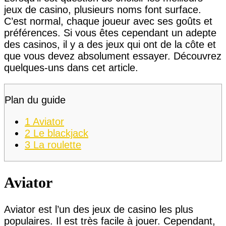
jeux de casino, plusieurs noms font surface.
C’est normal, chaque joueur avec ses goûts et
préférences. Si vous êtes cependant un adepte
des casinos, il y a des jeux qui ont de la côte et
que vous devez absolument essayer. Découvrez
quelques-uns dans cet article.
Plan du guide
1
Aviator
2
Le blackjack
3
La roulette
Aviator
Aviator est l’un des jeux de casino les plus
populaires. Il est très facile à jouer. Cependant,