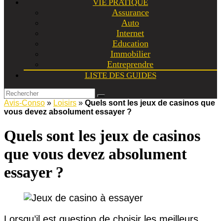
VIE PRATIQUE
Assurance
Auto
Internet
Education
Immobilier
Entreprendre
LISTE DES GUIDES
Avis-Conso
»
Loisirs
»
Quels sont les jeux de casinos que
vous devez absolument essayer ?
Quels sont les jeux de casinos
que vous devez absolument
essayer ?
Lorsqu’il est question de choisir les meilleurs