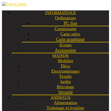
INFORMATIQUE
Ordinateurs
PC fixe
Composants
Carte mère
Carte graphique
Ecrans
Accessoires
MAISON
Mobilier
Déco
Electroménager
Textile
Jardin
Bricolage
Sécurité
ANIMAUX
Alimentation
Toilettage et hygiène