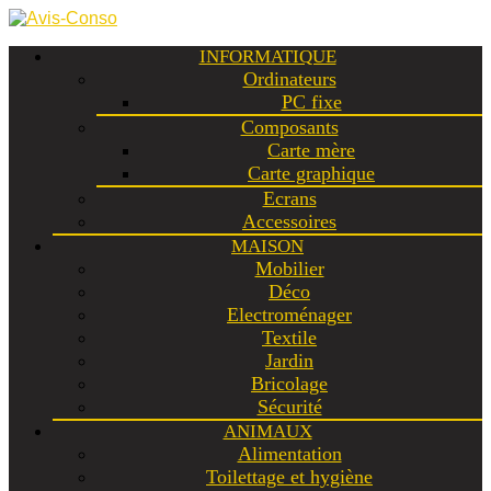
INFORMATIQUE
Ordinateurs
PC fixe
Composants
Carte mère
Carte graphique
Ecrans
Accessoires
MAISON
Mobilier
Déco
Electroménager
Textile
Jardin
Bricolage
Sécurité
ANIMAUX
Alimentation
Toilettage et hygiène