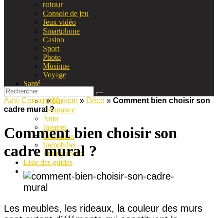
retour
Console de jeu
Jeux vidéo
Smartphone
Casino
Sport
Photo
Musique
Voyage
Santé
Vie pratique
Avis-Conso
»
Maison
»
Déco
»
Comment bien choisir son
retour
cadre mural ?
Assurance
Auto
Internet
Comment bien choisir son
Education
Immobilier
cadre mural ?
Entreprendre
Liste des guides
Les meubles, les rideaux, la couleur des murs