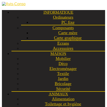
INFORMATIQUE
Ordinateurs
PC fixe
Composants
Carte mère
Carte graphique
Ecrans
Accessoires
MAISON
Mobilier
Déco
Electroménager
Textile
Jardin
Bricolage
Sécurité
ANIMAUX
Alimentation
Toilettage et hygiène