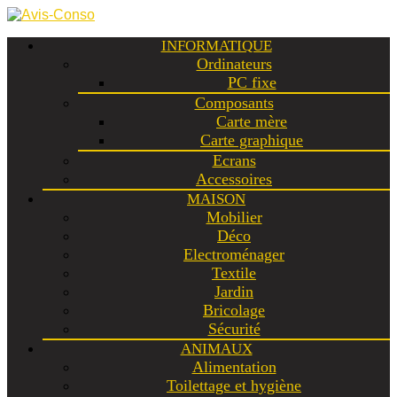
INFORMATIQUE
Ordinateurs
PC fixe
Composants
Carte mère
Carte graphique
Ecrans
Accessoires
MAISON
Mobilier
Déco
Electroménager
Textile
Jardin
Bricolage
Sécurité
ANIMAUX
Alimentation
Toilettage et hygiène