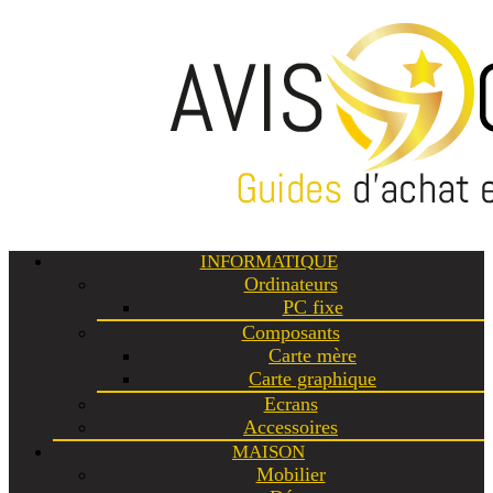
INFORMATIQUE
Ordinateurs
PC fixe
Composants
Carte mère
Carte graphique
Ecrans
Accessoires
MAISON
Mobilier