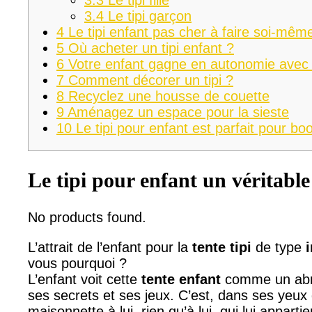
3.4
Le tipi garçon
4
Le tipi enfant pas cher à faire soi-mêm
5
Où acheter un tipi enfant ?
6
Votre enfant gagne en autonomie avec un
7
Comment décorer un tipi ?
8
Recyclez une housse de couette
9
Aménagez un espace pour la sieste
10
Le tipi pour enfant est parfait pour boo
Le tipi pour enfant un véritable
No products found.
L’attrait de l’enfant pour la
tente tipi
de type
vous pourquoi ?
L’enfant voit cette
tente enfant
comme un abri,
ses secrets et ses jeux. C’est, dans ses yeux 
maisonnette à lui, rien qu’à lui, qui lui appartie