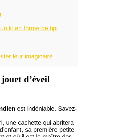
e
 lit en forme de tipi
ster leur imaginaire
 jouet d’éveil
indien
est indéniable. Savez-
 une cachette qui abritera
d’enfant, sa première petite
nt et où il est le maître des