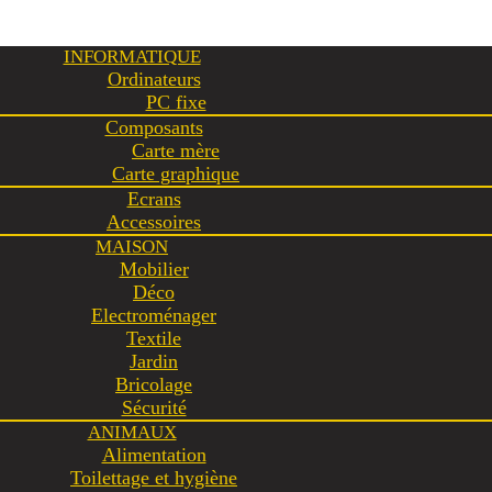
INFORMATIQUE
Ordinateurs
PC fixe
Composants
Carte mère
Carte graphique
Ecrans
Accessoires
MAISON
Mobilier
Déco
Electroménager
Textile
Jardin
Bricolage
Sécurité
ANIMAUX
Alimentation
Toilettage et hygiène