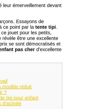
ué leur émerveillement devant
 garçons. Essayons de
à ce point par la
tente tipi
.
ce jouet pour les petits,
e révèle être une excellente
 prix se sont démocratisés et
 enfant pas cher
d’excellente
veil
on modèle réduit
ir ?
e tipi pour enfant
 d’activité