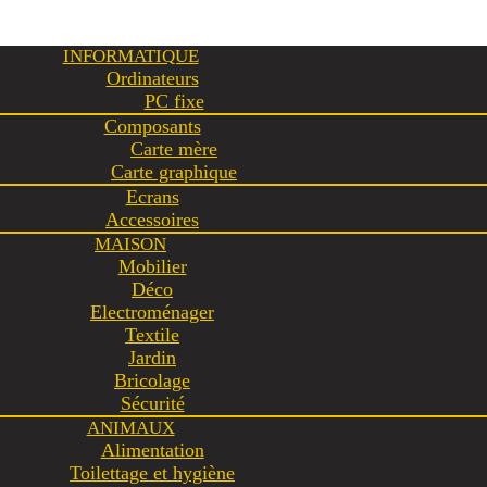
INFORMATIQUE
Ordinateurs
PC fixe
Composants
Carte mère
Carte graphique
Ecrans
Accessoires
MAISON
Mobilier
Déco
Electroménager
Textile
Jardin
Bricolage
Sécurité
ANIMAUX
Alimentation
Toilettage et hygiène