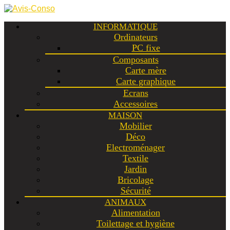
INFORMATIQUE
Ordinateurs
PC fixe
Composants
Carte mère
Carte graphique
Ecrans
Accessoires
MAISON
Mobilier
Déco
Electroménager
Textile
Jardin
Bricolage
Sécurité
ANIMAUX
Alimentation
Toilettage et hygiène