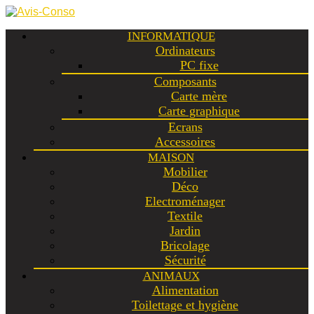
INFORMATIQUE
Ordinateurs
PC fixe
Composants
Carte mère
Carte graphique
Ecrans
Accessoires
MAISON
Mobilier
Déco
Electroménager
Textile
Jardin
Bricolage
Sécurité
ANIMAUX
Alimentation
Toilettage et hygiène